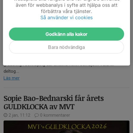
även för webbanalys i syfte att hjälpa oss att
förbättra våra tjänster.
Så använder vi cookies
Godkänn alla kakor
Vi som förening är otroligt stolta och glada att vi numera har
ytterligare 2 "svartbältare" i föreningen.
Bara nödvändiga
Under helgen (fredag & lördag) genomfördes en svartbälts
gradering i Jönköping där Shelina Rehn och Björn Valdner
deltog....
Läs mer
Sopie Bao-Bednarski får årets
GULDKLOCKA av MVT
2 jan, 11:12
0 kommentarer