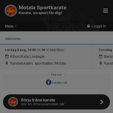
Motala Sportkarate
Karate, en sport för dig!
Logga in
Hem
Aktiviteter
Lördag 8 aug, 10:00-11:30
Torsdag 
D. Kata / Kihon
Kihon/Kata Lördagar
Barn/
Karatelokalen, sporthallen, Motala
Karat
Följ oss
Facebook
Börja träna karate
Gör en intresseanmälan här