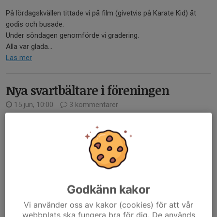
På lördagskvällen tittade vi på film (givetvis på Karate Kid) åt
godis och busade.
Under söndagen genomförde vi gradering.
Alla var glada...
Läs mer
Nya svartbältare i föreningen
15 jun, 10:00
3 kommentarer
Godkänn kakor
Vi använder oss av kakor (cookies) för att vår
webbplats ska fungera bra för dig. De används