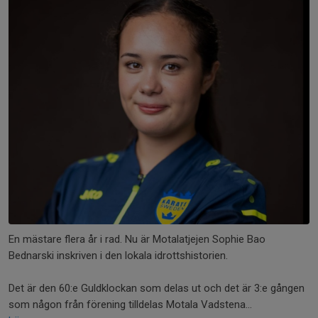
En mästare flera år i rad. Nu är Motalatjejen Sophie Bao
Bednarski inskriven i den lokala idrottshistorien.
Det är den 60:e Guldklockan som delas ut och det är 3:e gången
som någon från förening tilldelas Motala Vadstena...