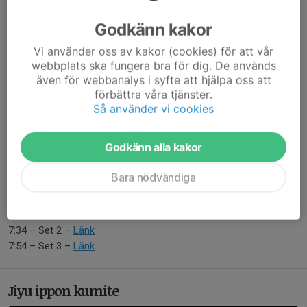
4:19 – Set 1 –
Länk
4:38 – Set 2 –
Länk
Godkänn kakor
4:58 – Set 3 –
Länk
Vi använder oss av kakor (cookies) för att vår
5:16 – Set 4 –
Länk
webbplats ska fungera bra för dig. De används
5:37 – Set 5 –
Länk
även för webbanalys i syfte att hjälpa oss att
5:55 – Set 6 –
Länk
förbättra våra tjänster.
Så använder vi cookies
Teknik – Yoko-kekomi
6:17 – Set 1 –
Länk
Godkänn alla kakor
6:37 – Set 2 –
Länk
6:54 – Set 3 –
Länk
Bara nödvändiga
Teknik – Mawashi-geri
7:15 – Set 1 –
Länk
7:34 – Set 2 –
Länk
7:54 – Set 3 –
Länk
Jiyu ippon kumite