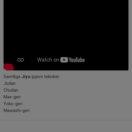
Samtliga
Jiyu
ippion tekniker.
Jodan
Chudan
Mae-geri
Yoko-geri
Mawashi-geri