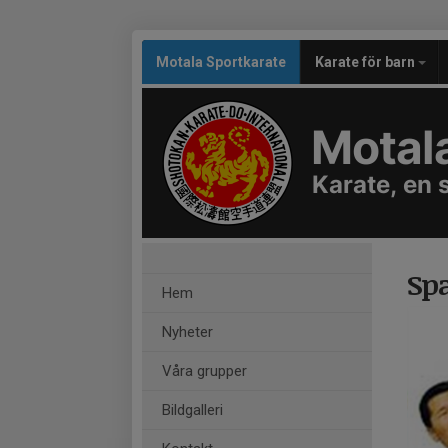
Motala Sportkarate
Karate för barn
Motal
Karate, en s
Sp
Hem
Nyheter
Våra grupper
Bildgalleri