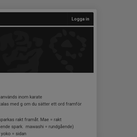
Logga in
 används inom karate
talas med g om du sätter ett ord framför
 sparkas rakt framåt. Mae = rakt
ående spark. mawashi = rundgående)
. yoko = sidan