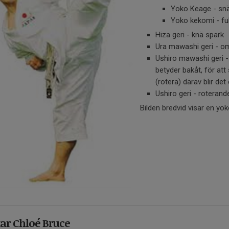
Yoko Keage - snä
Yoko kekomi - ful
Hiza geri - knä spark
Ura mawashi geri - o
Ushiro mawashi geri -
betyder bakåt, för at
(rotera) därav blir det
Ushiro geri - roterand
Bilden bredvid visar en yo
ar Chloé Bruce