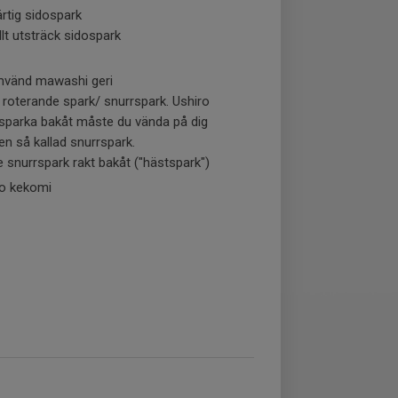
rtig sidospark
lt utsträck sidospark
mvänd mawashi geri
 roterande spark/ snurrspark. Ushiro
t sparka bakåt måste du vända på dig
 en så kallad snurrspark.
e snurrspark rakt bakåt ("hästspark")
ko kekomi