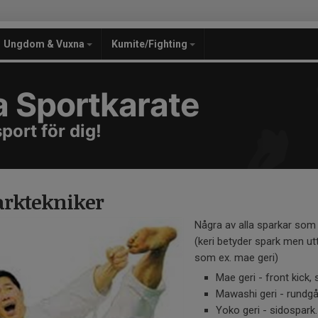
Ungdom & Vuxna
Kumite/Fighting
a Sportkarate
port för dig!
arktekniker
Några av alla sparkar som
(keri betyder spark men ut
som ex. mae geri)
Mae geri - front kick,
Mawashi geri - rundg
Yoko geri - sidospark