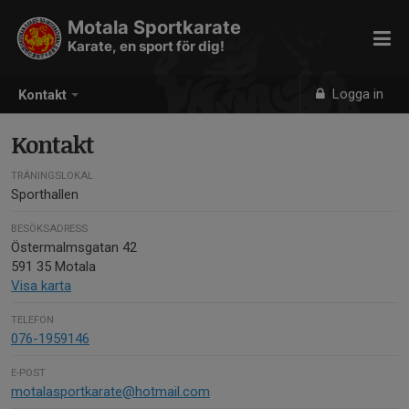
Motala Sportkarate
Karate, en sport för dig!
Logga in
Kontakt
Kontakt
TRÄNINGSLOKAL
Sporthallen
BESÖKSADRESS
Östermalmsgatan 42
591 35 Motala
Visa karta
TELEFON
076-1959146
E-POST
motalasportkarate@hotmail.com