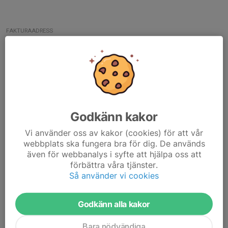
FAKTURAADRESS
Motala Sportkarate
C/O: Sacha Petrovic-Dyner
Krutplan 10
591 51 Motala
MEJLA PDF-FAKTUROR TILL
motalasportkarate@hotmail.com
Godkänn kakor
FÖRENINGSNUMMER
Vi använder oss av kakor (cookies) för att vår
SKF 34747-71
webbplats ska fungera bra för dig. De används
ORG. NUMMER
även för webbanalys i syfte att hjälpa oss att
824001-0713
förbättra våra tjänster.
Så använder vi cookies
BANKGIRO
111-2176
Godkänn alla kakor
PLUSGIRO
834488-9
Bara nödvändiga