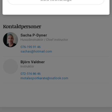
SWISH-NUMMER
123 350 1376
Kontaktpersoner
Sacha P-Dyner
Huvudinstruktör / Chief instructor
076-195 91 46
sachas@hotmail.com
Björn Valdner
Instruktör
072-516 86 46
motalasportkarate@outlook.com