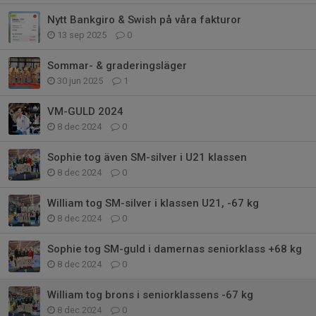
Nytt Bankgiro & Swish på våra fakturor
13 sep 2025
0
Sommar- & graderingsläger
30 jun 2025
1
VM-GULD 2024
8 dec 2024
0
Sophie tog även SM-silver i U21 klassen
8 dec 2024
0
William tog SM-silver i klassen U21, -67 kg
8 dec 2024
0
Sophie tog SM-guld i damernas seniorklass +68 kg
8 dec 2024
0
William tog brons i seniorklassens -67 kg
8 dec 2024
0