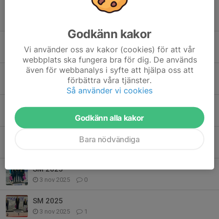
Nya svartbältare i föreningen
15 jun, 10:00
3
Godkänn kakor
Sopie Bao-Bednarski får årets GULDKLOCKA av MVT
Vi använder oss av kakor (cookies) för att vår
2 jan, 11:12
0
webbplats ska fungera bra för dig. De används
även för webbanalys i syfte att hjälpa oss att
Framgångar på helgens Karate-SM i Katrineholm
förbättra våra tjänster.
3 nov 2025
0
Så använder vi cookies
SM 2025
3 nov 2025
1
Godkänn alla kakor
SM 2025
Bara nödvändiga
3 nov 2025
0
SM 2025
3 nov 2025
0
SM 2025
3 nov 2025
1